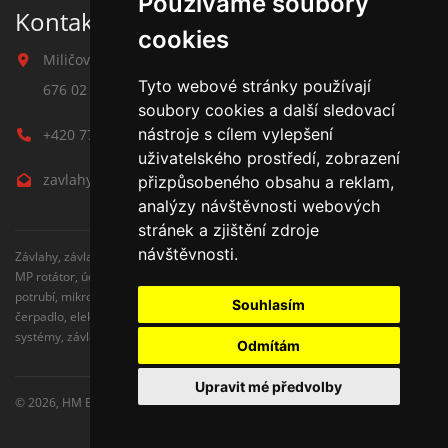
Používáme soubory
Kontakt na závlahy
cookies
Miličova 541
Tyto webové stránky používají
676 02 Moravské Budějovice
soubory cookies a další sledovací
nástroje s cílem vylepšení
+420 777 780 938
uživatelského prostředí, zobrazení
zavlahy@hmbuilding.cz
přizpůsobeného obsahu a reklam,
analýzy návštěvnosti webových
stránek a zjištění zdroje
návštěvnosti.
Závlahy, závlahové systémy, AZS, postřikovače, trysky, kapenkova závlaha,
MP rotátor, úderove postřikovače, automatické zavlažovaní, kapkovací
potrubí, mikrozávlaha, zahradní hadice, zahradní sloupky, Hunter,
Souhlasím
čerpadlo, elektromagnetické ventily, zavlažovaní trávníku, zavlažovací
systémy, závlaha svépomocí, rozvodné potrubí, čidlo srážek
Odmítám
Upravit mé předvolby
© 2026,
HM Building s.r.o.