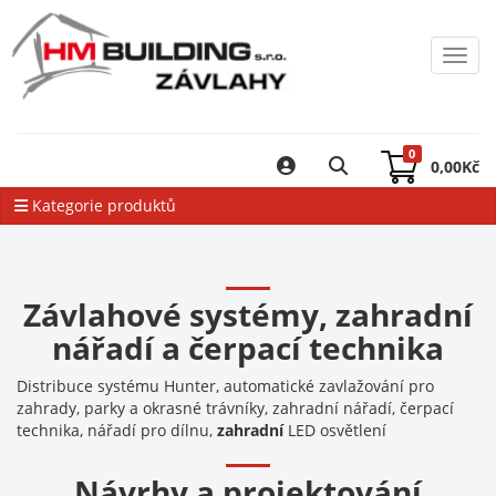
Toggl
0
0,00
Kč
Kategorie produktů
Závlahové systémy, zahradní
nářadí a čerpací technika
Distribuce systému Hunter, automatické zavlažování pro
zahrady, parky a okrasné trávníky, zahradní nářadí, čerpací
technika, nářadí pro dílnu,
zahradní
LED osvětlení
Návrhy a projektování